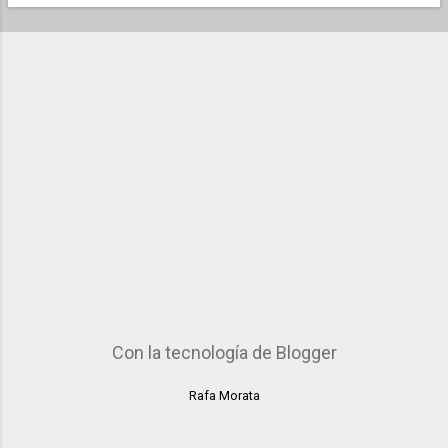
a
d
a
s
Con la tecnología de Blogger
Rafa Morata