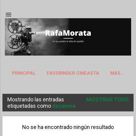
Ir al contenido principal
PRINCIPAL
FASSBINDER CINEASTA
MÁS…
ACERCA DE
Mostrando las entradas
MOSTRAR TODO
E
etiquetadas como
docencia
n
t
No se ha encontrado ningún resultado
r