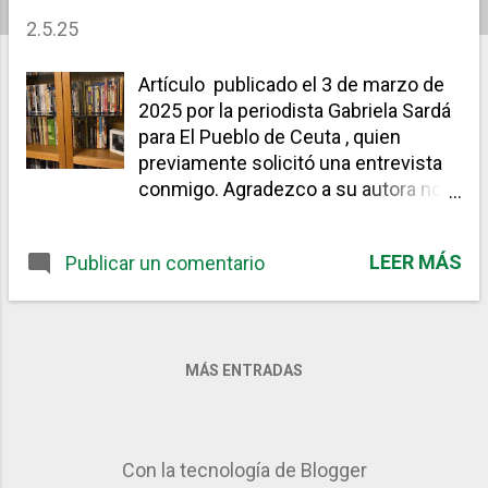
a
2.5.25
d
Artículo publicado el 3 de marzo de
a
2025 por la periodista Gabriela Sardá
s
para El Pueblo de Ceuta , quien
previamente solicitó una entrevista
conmigo. Agradezco a su autora no
solo la posibilidad de trasladarlo a mi
página, sino también las más de dos
LEER MÁS
Publicar un comentario
horas de conversación terapéutica
que mantuvimos en el salón de mi
casa. Su calidad profesional y
humana dio lugar a un retrato
realmente emocionante y fiel a mí
MÁS ENTRADAS
mismo. El maestro que cuenta su
historia a través del cine Rafael
Morata abre su particular y cinéfila
Con la tecnología de Blogger
“habitación verde” para narrar su vida