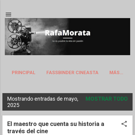
Ir al contenido principal
PRINCIPAL
FASSBINDER CINEASTA
MÁS…
ACERCA DE
Mostrando entradas de mayo,
MOSTRAR TODO
E
2025
n
t
El maestro que cuenta su historia a
través del cine
r